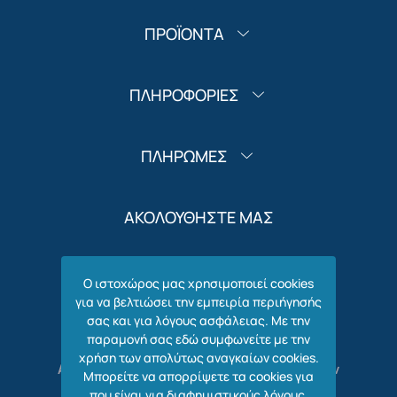
ΠΡΟΪΟΝΤΑ
ΠΛΗΡΟΦΟΡΙΕΣ
ΠΛΗΡΩΜΕΣ
ΑΚΟΛΟΥΘΗΣΤΕ ΜΑΣ
Ο ιστοχώρος μας χρησιμοποιεί cookies
για να βελτιώσει την εμπειρία περιήγησής
σας και για λόγους ασφάλειας. Με την
παραμονή σας εδώ συμφωνείτε με την
χρήση των απολύτως αναγκαίων cookies.
Ανεξάρτητη Κίνηση Δασκάλων, Νηπιαγωγών
Μπορείτε να απορρίψετε τα cookies για
και Ειδικών Εκπαιδευτικών - Ηλεκτρονικά
που είναι για διαφημιστικούς λόγους.